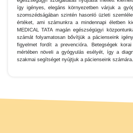
egészségügyi szolgáltatás nyújtása mellett kiemel
így igényes, elegáns környezetben várjuk a gyó
szomszédságában szintén hasonló üzleti szemlélett
értéket, ami számunkra a mindennapi életben ki
MEDICAL TATA magán egészségügyi központunkat
számát folyamatosan bővítjük a pácienseink igény
figyelmet fordít a prevencióra. Betegségek kora
mértében növeli a gyógyulás esélyét, így a diagn
szakmai segítséget nyújtjuk a pácienseink számára