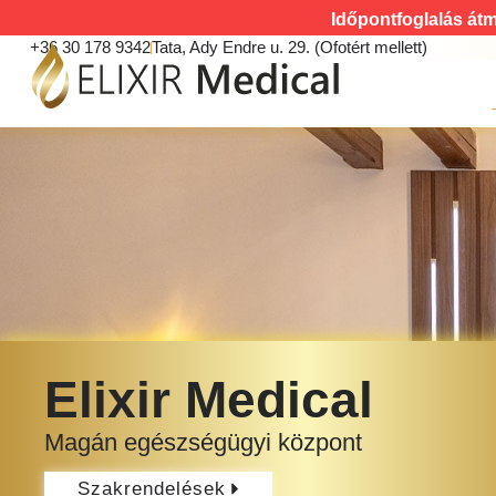
Időpontfoglalás átm
+36 30 178 9342
Tata, Ady Endre u. 29. (Ofotért mellett)
Elixir Medical
Magán egészségügyi központ
Szakrendelések