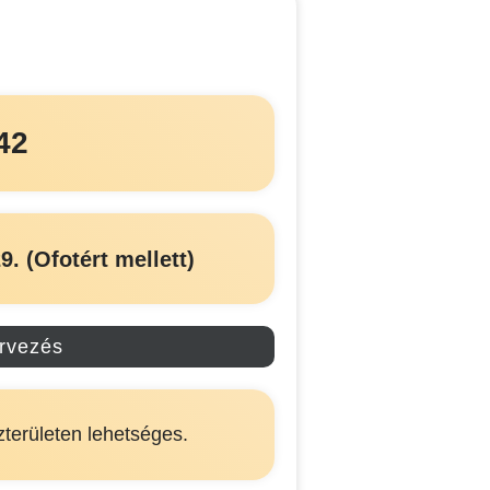
42
9. (Ofotért mellett)
ervezés
zterületen lehetséges.