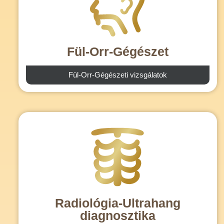
Fül-Orr-Gégészet
Fül-Orr-Gégészeti vizsgálatok
Radiológia-Ultrahang
diagnosztika