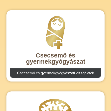
Csecsemő és
gyermekgyógyászat
Csecsemő és gyermekgyógyászati vizsgálatok