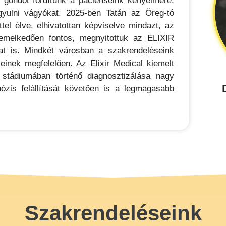
t gondot fordítunk a pácienseink kényelmére,
gyulni vágyókat. 2025-ben Tatán az Öreg-tó
el élve, elhivatottan képviselve mindazt, az
emelkedően fontos, megnyitottuk az ELIXIR
 is. Mindkét városban a szakrendeléseink
einek megfelelően. Az Elixir Medical kiemelt
i stádiumában történő diagnosztizálása nagy
ózis felállítását követően is a legmagasabb
.
Szakrendeléseink