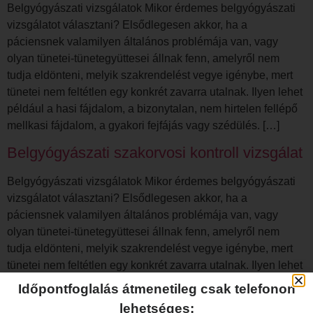
Belgyógyászati vizsgálatok Mikor érdemes belgyógyászati
vizsgálatot választani? Elsődlegesen akkor, ha a
páciensnek valamilyen általános problémája van, vagy
olyan tünetei-tünetegyüttesei állnak fenn, amelyről nem
tudja eldönteni, melyik szakrendelést vegye igénybe, mert
tünetei nem feltétlen egy konkrét zavarra utalnak. Ilyen lehet
például a hasi fájdalom, a bizonytalan, nem hirtelen fellépő
mellkasi fájdalom, a gyakori fejfájás vagy szédülés. […]
Belgyógyászati szakorvosi kontroll vizsgálat
Belgyógyászati vizsgálatok Mikor érdemes belgyógyászati
vizsgálatot választani? Elsődlegesen akkor, ha a
páciensnek valamilyen általános problémája van, vagy
olyan tünetei-tünetegyüttesei állnak fenn, amelyről nem
tudja eldönteni, melyik szakrendelést vegye igénybe, mert
tünetei nem feltétlen egy konkrét zavarra utalnak. Ilyen lehet
például a hasi fájdalom, a bizonytalan, nem hirtelen fellépő
Időpontfoglalás átmenetileg csak telefonon
mellkasi fájdalom, a gyakori fejfájás vagy szédülés. […]
lehetséges: