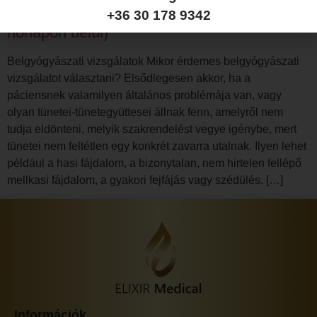
Belgyógyászati kontroll vizsgálat (3
+36 30 178 9342
hónapon belül)
Belgyógyászati vizsgálatok Mikor érdemes belgyógyászati
vizsgálatot választani? Elsődlegesen akkor, ha a
páciensnek valamilyen általános problémája van, vagy
olyan tünetei-tünetegyüttesei állnak fenn, amelyről nem
tudja eldönteni, melyik szakrendelést vegye igénybe, mert
tünetei nem feltétlen egy konkrét zavarra utalnak. Ilyen lehet
például a hasi fájdalom, a bizonytalan, nem hirtelen fellépő
mellkasi fájdalom, a gyakori fejfájás vagy szédülés. […]
Információk