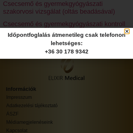
Csecsemő és gyermekgyógyászati
szakorvosi vizsgálat (oltás beadásával)
Csecsemő és gyermekgyógyászati kontroll
vizsgálat (2 hónapon belül)
Időpontfoglalás átmenetileg csak telefonon
lehetséges:
+36 30 178 9342
Információk
Impresszum
Adatkezelési tájékoztató
ÁSZF
Médiamegjelenéseink
Kapcsolat