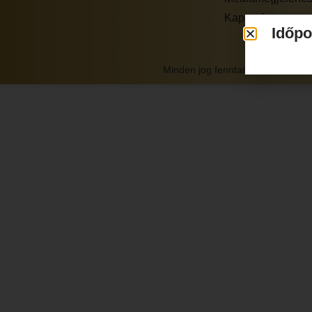
Kapcsolat
Időpo
Minden jog fenntartva - PRESI-DE