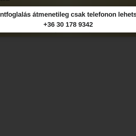
ntfoglalás átmenetileg csak telefonon lehet
+36 30 178 9342
Weboldal készí
NT 2006. Kft.
Adatkezelési tájékoztató
ÁSZF
Impesszum