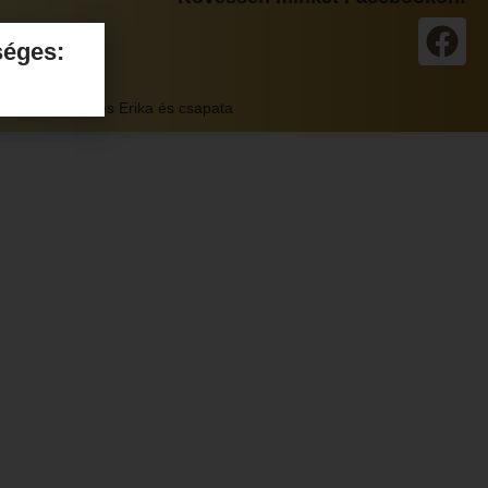
séges:
tés:
Marketinges Erika és csapata