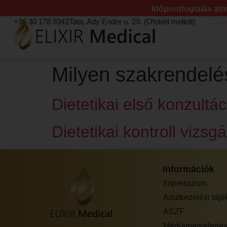
Időpontfoglalás átm
+36 30 178 9342
Tata, Ady Endre u. 29. (Ofotért mellett)
Milyen szakrendelés
Dietetikai első konzultác
Dietetikai kontroll vizsgá
Információk
Impresszum
Adatkezelési tájé
ÁSZF
Médiamegjelenés