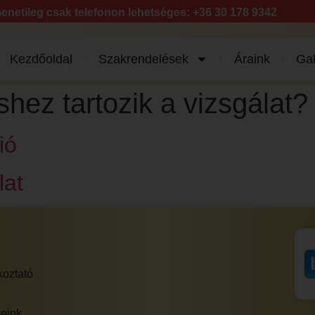
enetileg csak telefonon lehetséges: +36 30 178 9342
Kezdőoldal
Szakrendelések
Áraink
Gal
hez tartozik a vizsgálat?
ió
lat
koztató
eink