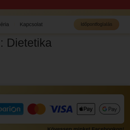
éria
Kapcsolat
Időpontfoglalás
 :
Dietetika
Kövessen minket Facebookon!