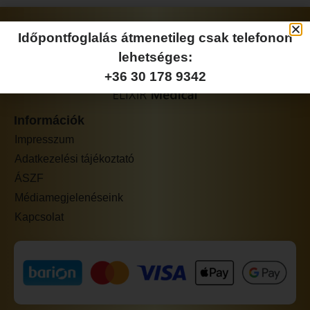
Időpontfoglalás átmenetileg csak telefonon
lehetséges:
+36 30 178 9342
Információk
Impresszum
Adatkezelési tájékoztató
ÁSZF
Médiamegjelenéseink
Kapcsolat