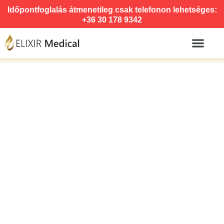
Időpontfoglalás átmenetileg csak telefonon lehetséges:
+36 30 178 9342