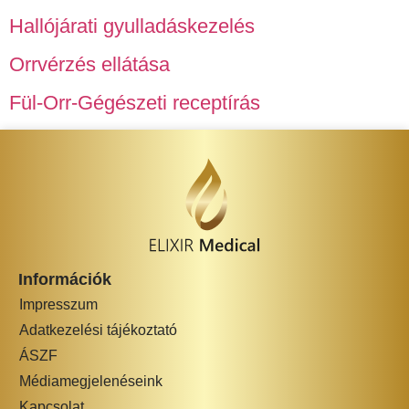
Hallójárati gyulladáskezelés
Orrvérzés ellátása
Fül-Orr-Gégészeti receptírás
Információk
Impresszum
Adatkezelési tájékoztató
ÁSZF
Médiamegjelenéseink
Kapcsolat