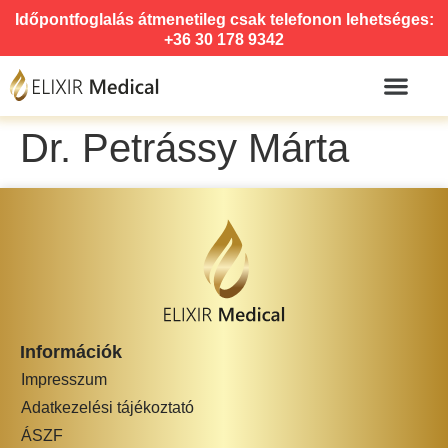
Időpontfoglalás átmenetileg csak telefonon lehetséges:
+36 30 178 9342
Dr. Petrássy Márta
Információk
Impresszum
Adatkezelési tájékoztató
ÁSZF