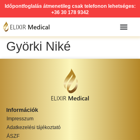
Időpontfoglalás átmenetileg csak telefonon lehetséges:
+36 30 178 9342
Györki Niké
Információk
Impresszum
Adatkezelési tájékoztató
ÁSZF