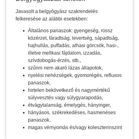
Javasolt a belgyógyász szakrendelés
felkeresése az alábbi esetekben:
Általános panaszok: gyengeség, rossz
közérzet, fáradtság, levertség, sápadtság,
hajhullás, puffadás, alhasi görcsök, hasi-,
illetve mellkasi fájdalom, izzadás,
szívdobogás-érzés, stb.,
szűnni nem akaró lázas állapotok,
nyelési nehézségek, gyomorégés, refluxos
panaszok,
hirtelen bekövetkező és nagymértékű
súlyvesztés vagy súlygyarapodás,
étvágytalanság, émelygés, hányinger,
hányásos, székrekedéses, hasmenéses
panaszok,
magas vérnyomás és/vagy koleszterinszint