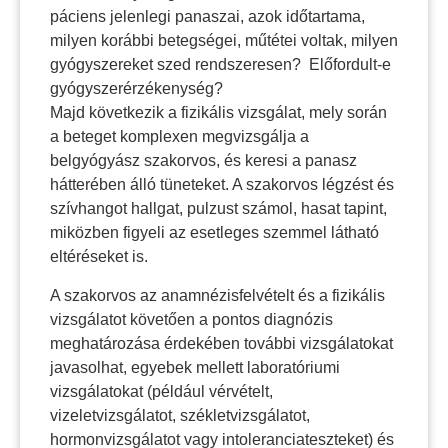
páciens jelenlegi panaszai, azok időtartama,
milyen korábbi betegségei, műtétei voltak, milyen
gyógyszereket szed rendszeresen? Előfordult-e
gyógyszerérzékenység?
Majd következik a fizikális vizsgálat, mely során
a beteget komplexen megvizsgálja a
belgyógyász szakorvos, és keresi a panasz
hátterében álló tüneteket. A szakorvos légzést és
szívhangot hallgat, pulzust számol, hasat tapint,
miközben figyeli az esetleges szemmel látható
eltéréseket is.
A szakorvos az anamnézisfelvételt és a fizikális
vizsgálatot követően a pontos diagnózis
meghatározása érdekében további vizsgálatokat
javasolhat, egyebek mellett laboratóriumi
vizsgálatokat (például vérvételt,
vizeletvizsgálatot, székletvizsgálatot,
hormonvizsgálatot vagy intoleranciateszteket) és