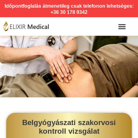
Időpontfoglalás átmenetileg csak telefonon lehetséges:
+36 30 178 9342
Belgyógyászati szakorvosi
kontroll vizsgálat