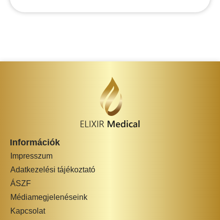
Információk
Impresszum
Adatkezelési tájékoztató
ÁSZF
Médiamegjelenéseink
Kapcsolat