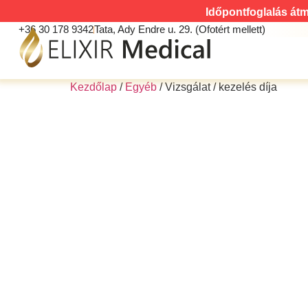
Időpontfoglalás átm
+36 30 178 9342
Tata, Ady Endre u. 29. (Ofotért mellett)
Kezdőlap
/
Egyéb
/ Vizsgálat / kezelés díja