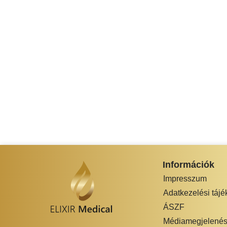
Információk
Impresszum
Adatkezelési tájé
ÁSZF
Médiamegjelenés