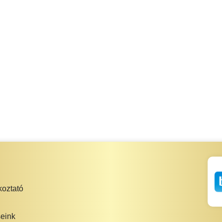
koztató
eink