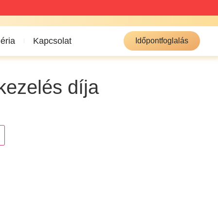
éria
Kapcsolat
Időpontfoglalás
 kezelés díja