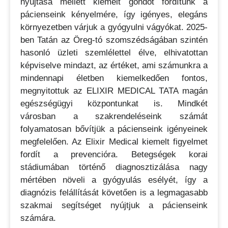
nyújtása mellett kiemelt gondot fordítunk a
pácienseink kényelmére, így igényes, elegáns
környezetben várjuk a gyógyulni vágyókat. 2025-
ben Tatán az Öreg-tó szomszédságában szintén
hasonló üzleti szemlélettel élve, elhivatottan
képviselve mindazt, az értéket, ami számunkra a
mindennapi életben kiemelkedően fontos,
megnyitottuk az ELIXIR MEDICAL TATA magán
egészségügyi központunkat is. Mindkét
városban a szakrendeléseink számát
folyamatosan bővítjük a pácienseink igényeinek
megfelelően. Az Elixir Medical kiemelt figyelmet
fordít a prevencióra. Betegségek korai
stádiumában történő diagnosztizálása nagy
mértében növeli a gyógyulás esélyét, így a
diagnózis felállítását követően is a legmagasabb
szakmai segítséget nyújtjuk a pácienseink
számára.