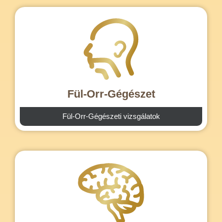
Fül-Orr-Gégészet
Fül-Orr-Gégészeti vizsgálatok