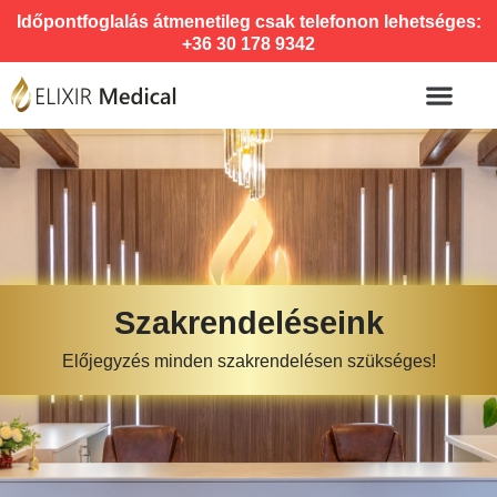
Időpontfoglalás átmenetileg csak telefonon lehetséges:
+36 30 178 9342
Szakrendeléseink
Előjegyzés minden szakrendelésen szükséges!