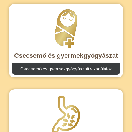
Csecsemő és gyermekgyógyászat
Csecsemő és gyermekgyógyászati vizsgálatok