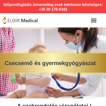
Időpontfoglalás átmenetileg csak telefonon lehetséges:
+36 30 178 9342
Csecsemő és gyermekgyógyászat
A szakrendelés vizsgálatai /