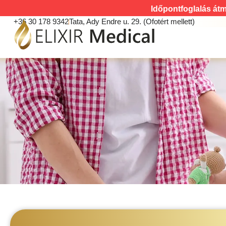
Időpontfoglalás átm
+36 30 178 9342
Tata, Ady Endre u. 29. (Ofotért mellett)