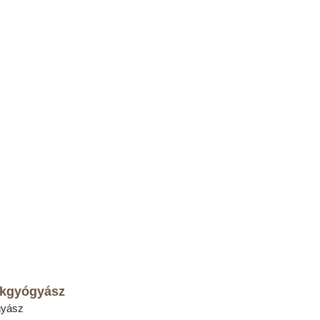
kgyógyász
gyász