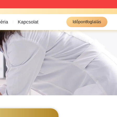
éria
Kapcsolat
Időpontfoglalás