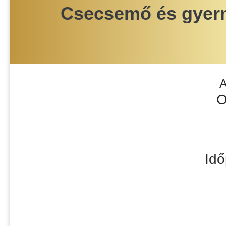
Csecsemő és gyerme
A
O
Idő