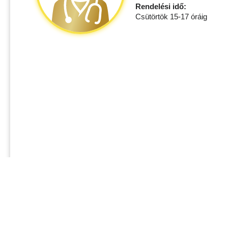
Rendelési idő:
Csütörtök 15-17 óráig