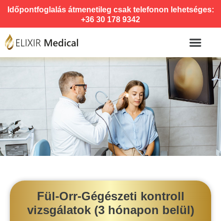
Időpontfoglalás átmenetileg csak telefonon lehetséges:
+36 30 178 9342
Fül-Orr-Gégészeti kontroll
vizsgálatok (3 hónapon belül)