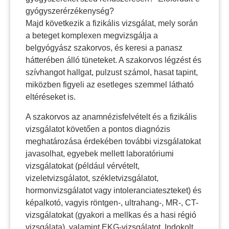
gyógyszerérzékenység?
Majd következik a fizikális vizsgálat, mely során
a beteget komplexen megvizsgálja a
belgyógyász szakorvos, és keresi a panasz
hátterében álló tüneteket. A szakorvos légzést és
szívhangot hallgat, pulzust számol, hasat tapint,
miközben figyeli az esetleges szemmel látható
eltéréseket is.
A szakorvos az anamnézisfelvételt és a fizikális
vizsgálatot követően a pontos diagnózis
meghatározása érdekében további vizsgálatokat
javasolhat, egyebek mellett laboratóriumi
vizsgálatokat (például vérvételt,
vizeletvizsgálatot, székletvizsgálatot,
hormonvizsgálatot vagy intoleranciateszteket) és
képalkotó, vagyis röntgen-, ultrahang-, MR-, CT-
vizsgálatokat (gyakori a mellkas és a hasi régió
vizsgálata), valamint EKG-vizsgálatot. Indokolt