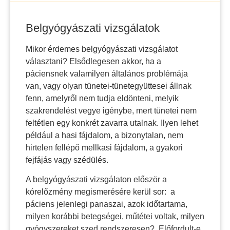
Belgyógyászati vizsgálatok
Mikor érdemes belgyógyászati vizsgálatot
választani? Elsődlegesen akkor, ha a
páciensnek valamilyen általános problémája
van, vagy olyan tünetei-tünetegyüttesei állnak
fenn, amelyről nem tudja eldönteni, melyik
szakrendelést vegye igénybe, mert tünetei nem
feltétlen egy konkrét zavarra utalnak. Ilyen lehet
például a hasi fájdalom, a bizonytalan, nem
hirtelen fellépő mellkasi fájdalom, a gyakori
fejfájás vagy szédülés.
A belgyógyászati vizsgálaton először a
kórelőzmény megismerésére kerül sor: a
páciens jelenlegi panaszai, azok időtartama,
milyen korábbi betegségei, műtétei voltak, milyen
gyógyszereket szed rendszeresen? Előfordult-e