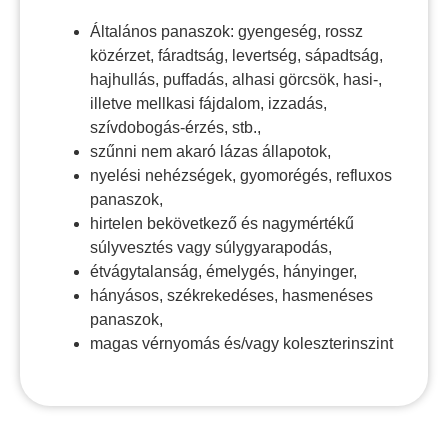
Általános panaszok: gyengeség, rossz
közérzet, fáradtság, levertség, sápadtság,
hajhullás, puffadás, alhasi görcsök, hasi-,
illetve mellkasi fájdalom, izzadás,
szívdobogás-érzés, stb.,
szűnni nem akaró lázas állapotok,
nyelési nehézségek, gyomorégés, refluxos
panaszok,
hirtelen bekövetkező és nagymértékű
súlyvesztés vagy súlygyarapodás,
étvágytalanság, émelygés, hányinger,
hányásos, székrekedéses, hasmenéses
panaszok,
magas vérnyomás és/vagy koleszterinszint