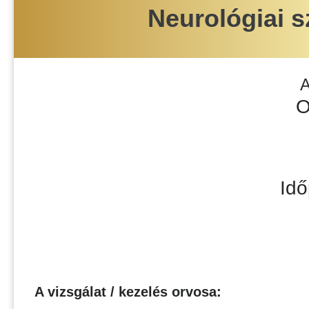
Neurológiai s
A
O
Idő
A vizsgálat / kezelés orvosa: