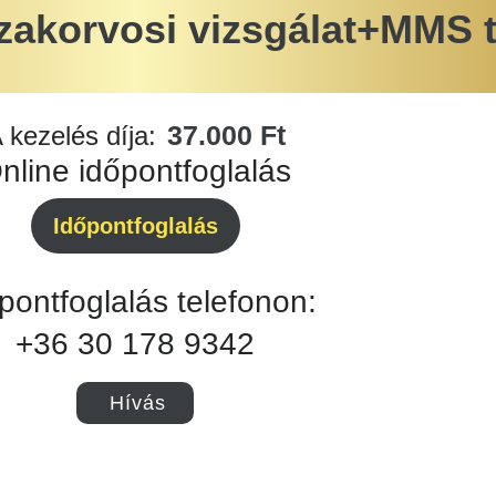
zakorvosi vizsgálat+MMS t
37.000 Ft
 kezelés díja:
nline időpontfoglalás
Időpontfoglalás
pontfoglalás telefonon:
+36 30 178 9342
Hívás