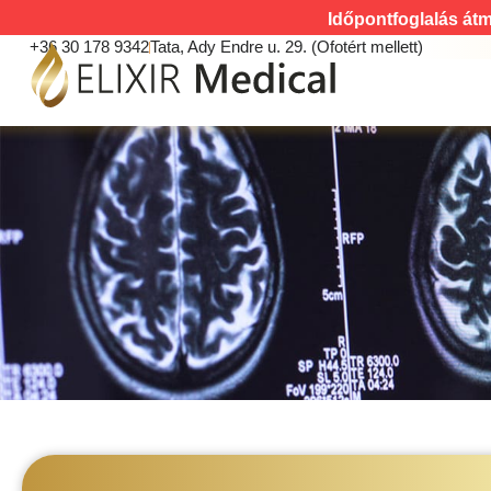
Időpontfoglalás átm
+36 30 178 9342
Tata, Ady Endre u. 29. (Ofotért mellett)